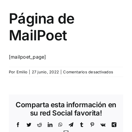
Página de
MailPoet
[mailpoet_page]
en
Por
Emilio
|
27 junio, 2022
|
Comentarios desactivados
Página
de
MailPoet
Comparta esta información en
su red Social favorita!
Facebook
Twitter
Reddit
LinkedIn
WhatsApp
Telegram
Tumblr
Pinterest
Vk
Xing