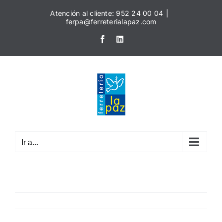
Saltar
Atención al cliente: 952 24 00 04
|
al
ferpa@ferreterialapaz.com
contenido
Facebook
LinkedIn
Ir a...